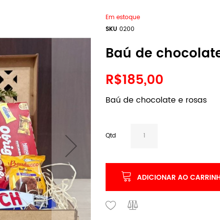
Em estoque
SKU
0200
Baú de chocolate
R$185,00
Baú de chocolate e rosas
Qtd
ADICIONAR AO CARRIN